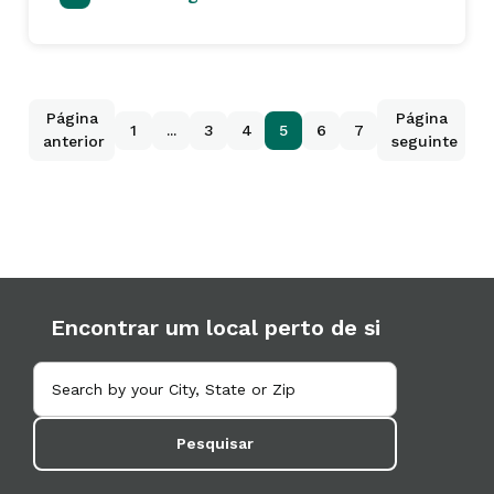
Página
Página
1
...
3
4
5
6
7
anterior
seguinte
Encontrar um local perto de si
Pesquisar