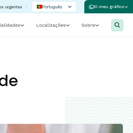
Português
O meu gráfico
os urgentes
English
ialidades
Localizações
Sobre
Spanish
de