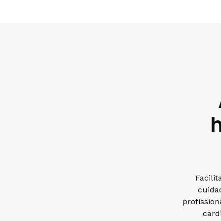
h
Facili
cuida
profissio
card