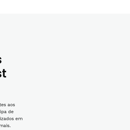
s
st
tes aos
ipa de
lizados em
mais.