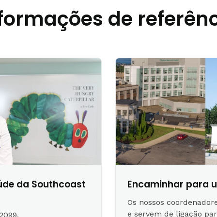
formações de referên
úde da Southcoast
Encaminhar para u
Os nossos coordenador
e servem de ligação pa
2099
.