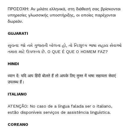
ΠΡΟΣΟΧΗ: Αν μιλάτε ελληνικά, στη διάθεσή σας βρίσκονται
υπηρεσίες γλωσσικής υποστήριξης, οι οποίες παρέχονται
δωρεάν.
GUJARATI
સુચના: જો તમે ગુજરાતી બોલતા હો, તો નિ:શુલ્ક ભાષા સહાય સેવાઓ
તમારા માટે ઉપલબ્ધ છે. O QUE É QUE O HOMEM FAZ?
HINDI
ध्यान दें: यदि आप हिंदी बोलते हैं तो आपके लिए मुफ्त में भाषा सहायता सेवाएं
उपलब्ध हैं।
ITALIANO
ATENÇÃO: No caso de a língua falada ser o italiano,
estão disponíveis serviços de assistência linguística.
COREANO