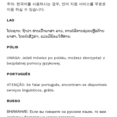
주의: 한국어를 사용하시는 경우, 언어 지원 서비스를 무료로
이용 하실 수 있습니다.
LAO
ໂປດຊາບ: ຖ້າວ່າ ທ່ານເວົ້າພາສາ ລາວ, ການບໍລິການຊ່ວຍເຫຼືອດ້ານ
ພາສາ, ໂດຍບໍ່ເສັຽຄ່າ, ແມ່ນມີພ້ອມໃຫ້ທ່ານ.
PÓLIS
UWAGA: Jeżeli mówisz po polsku, możesz skorzystać z
bezpłatnej pomocy językowej.
PORTUGUÊS
ATENÇÃO: Se falar português, encontram-se disponíveis
serviços linguísticos, grátis.
RUSSO
ВНИМАНИЕ: Если вы говорите на русском языке, то вам