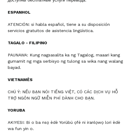
доступны бесплатные услуги перевода.
ESPANHOL
ATENCIÓN: si habla español, tiene a su disposición
servicios gratuitos de asistencia lingüística.
TAGALO - FILIPINO
PAUNAWA: Kung nagsasalita ka ng Tagalog, maaari kang
gumamit ng mga serbisyo ng tulong sa wika nang walang
bayad.
VIETNAMÊS
CHÚ Ý: NẾU BẠN NÓI TIẾNG VIỆT, CÓ CÁC DỊCH VỤ HỖ
TRỢ NGÔN NGỮ MIỄN PHÍ DÀNH CHO BẠN.
YORUBA
AKIYESI: Bi o ba nsọ èdè Yorùbú ọfé ni iranlọwọ lori èdè
wa fun yin o.