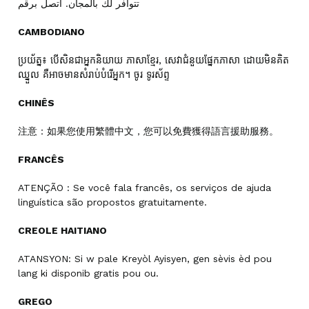
تتوافر لك بالمجان. اتصل برقم
CAMBODIANO
ប្រយ័ត្ន៖ បើសិនជាអ្នកនិយាយ ភាសាខ្មែរ, សេវាជំនួយផ្នែកភាសា ដោយមិនគិត
ឈ្នួល គឺអាចមានសំរាប់បំរើអ្នក។ ចូរ ទូរស័ព្ទ
CHINÊS
注意：如果您使用繁體中文，您可以免費獲得語言援助服務。
FRANCÊS
ATENÇÃO : Se você fala francês, os serviços de ajuda
linguística são propostos gratuitamente.
CREOLE HAITIANO
ATANSYON: Si w pale Kreyòl Ayisyen, gen sèvis èd pou
lang ki disponib gratis pou ou.
GREGO