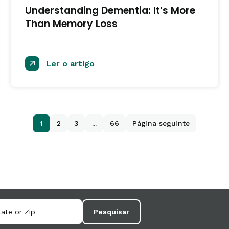
Understanding Dementia: It’s More
Than Memory Loss
Ler o artigo
1
2
3
...
66
Página seguinte
Pesquisar