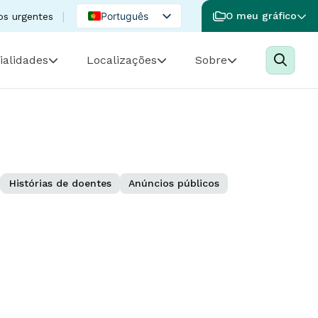
Português
O meu gráfico
os urgentes
English
ialidades
Localizações
Sobre
Spanish
Histórias de doentes
Anúncios públicos