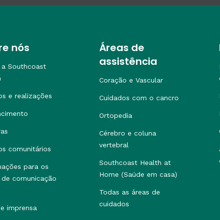
re nós
Áreas de
assistência
 a Southcoast
h
Coração e Vascular
os e realizações
Cuidados com o cancro
ncimento
Ortopedia
ras
Cérebro e coluna
vertebral
os comunitários
Southcoast Health at
mações para os
Home (Saúde em casa)
 de comunicação
Todas as áreas de
cuidados
de imprensa