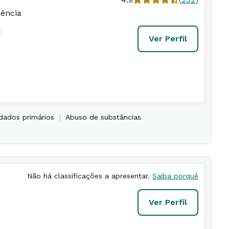
dência
t
Ver Perfil
|
dados primários
Abuso de substâncias
Não há classificações a apresentar.
Saiba porquê
Ver Perfil