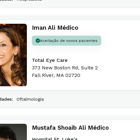
Iman Ali Médico
Aceitação de novos pacientes
Total Eye Care
373 New Boston Rd
, Suite 2
Fall River
,
MA
02720
dades:
Oftalmologia
Mustafa Shoaib Ali Médico
Hospital St. Luke's