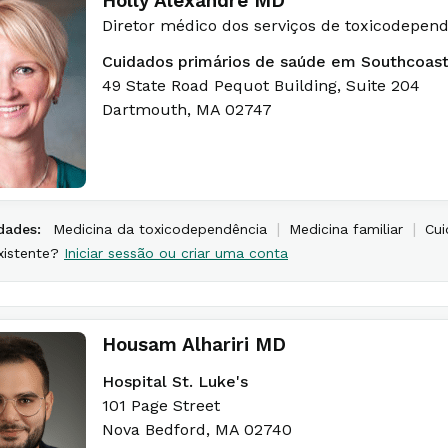
Holly Alexandre MD
Diretor médico dos serviços de toxicodepen
Cuidados primários de saúde em Southcoas
49 State Road Pequot Building, Suite 204
Dartmouth
,
MA
02747
|
|
dades:
Medicina da toxicodependência
Medicina familiar
Cui
xistente?
Iniciar sessão ou criar uma conta
Housam Alhariri MD
Hospital St. Luke's
101 Page Street
Nova Bedford
,
MA
02740