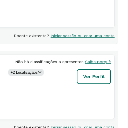
Doente existente?
Iniciar sessão ou criar uma conta
Não há classificações a apresentar.
Saiba porquê
+
2
Localização
s
Ver Perfil
Doente existente?
Iniciar sessão ou criar uma conta