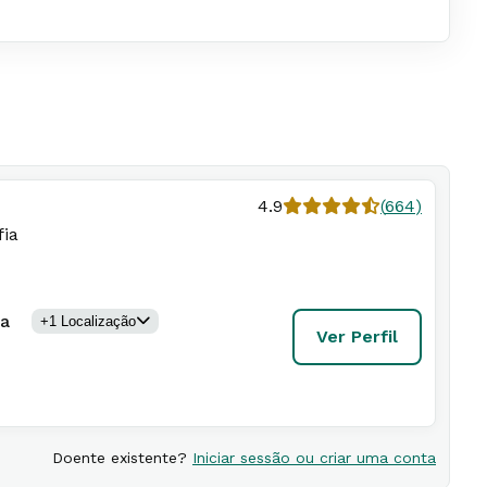
4.9
(
664
)
fia
da
+
1
Localização
Ver Perfil
Doente existente?
Iniciar sessão ou criar uma conta