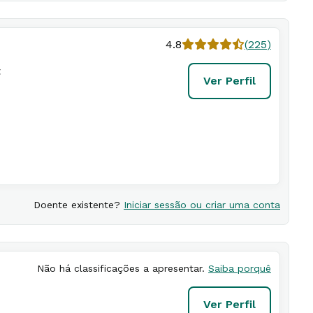
4.8
(
225
)
t
Ver Perfil
Doente existente?
Iniciar sessão ou criar uma conta
Não há classificações a apresentar.
Saiba porquê
Ver Perfil