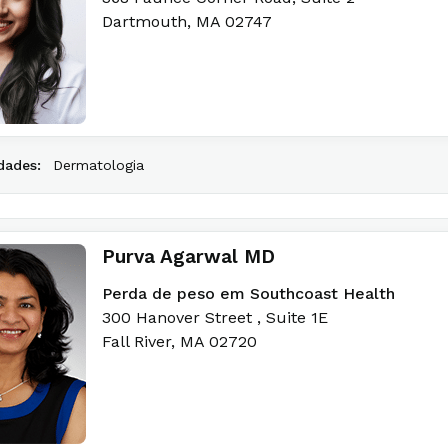
Dartmouth
,
MA
02747
dades:
Dermatologia
Purva Agarwal MD
Perda de peso em Southcoast Health
300 Hanover Street
, Suite 1E
Fall River
,
MA
02720