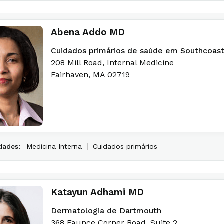
Abena Addo MD
Cuidados primários de saúde em Southcoas
208 Mill Road
, Internal Medicine
Fairhaven
,
MA
02719
|
dades:
Medicina Interna
Cuidados primários
Katayun Adhami MD
Dermatologia de Dartmouth
368 Faunce Corner Road
, Suite 2