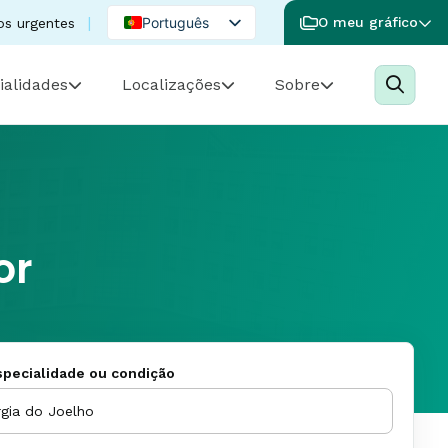
Português
O meu gráfico
os urgentes
English
ialidades
Localizações
Sobre
Spanish
or
pecialidade ou condição