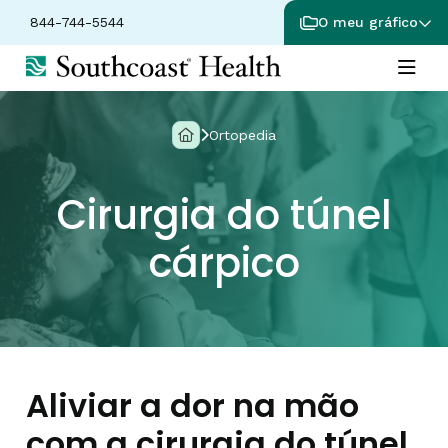
844-744-5544
O meu gráfico
Ortopedia
Cirurgia do túnel
cárpico
Aliviar a dor na mão
com a cirurgia do túnel