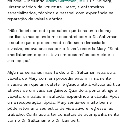
mundial - incluindo
Adam Saltzman, MD
O Dr. Kolberg,
Diretor Médico da Structural Heart, e enfermeiros
especializados, técnicos e pessoal com experiência na
reparação da válvula aórtica.
"Não fiquei contente por saber que tinha uma doença
cardíaca, mas quando me encontrei com o Dr. Saltzman
e soube que o procedimento não seria demasiado
invasivo, estava ansiosa por o fazer", recorda Mary. "Senti
imediatamente que estava em boas mãos com ele e a
sua equipa."
Algumas semanas mais tarde, o Dr. Saltzman reparou a
válvula de Mary com um procedimento minimamente
invasivo em que um cateter é guiado até à válvula aórtica
através de um vaso sanguíneo. Quando a ponta atinge a
válvula, um balão é insuflado, expandindo a válvula. Após
uma recuperação rápida, Mary sentiu-se muito bem e
pôde retomar o seu estilo de vida ativo e regressar ao
trabalho. Continuou a ter consultas de acompanhamento
com o Dr. Saltzman e o Dr. Lambert.