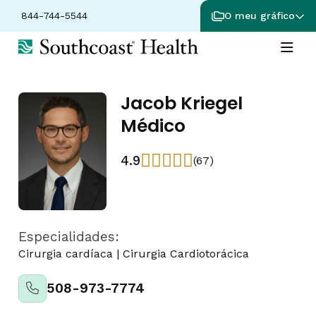
844-744-5544
O meu gráfico
Jacob Kriegel
Médico
4.9
(67)
Especialidades:
Cirurgia cardíaca
|
Cirurgia Cardiotorácica
508-973-7774