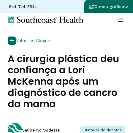
844-744-5544
O meu gráfico
Voltar ao Blogue
A cirurgia plástica deu
confiança a Lori
McKenna após um
diagnóstico de cancro
da mama
Saúde no Sudeste
Histórias de doentes