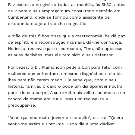
Faz exercício no ginásio todas as manhãs, às 5h30, antes
de ir para o seu emprego num consultório dentário em
Cumberland, onde se formou como assistente de
ortodontia e agora trabalha na gestão.
A mãe de três filhos disse que a mastectomia lhe dá paz
de espírito e a reconstrução mamária dá-lhe confiança.
No início, receava que o seu marido, Tom, não apoiasse
as suas decisões, mas ele tem sido o seu defensor.
Por vezes, o Dr. Plamondon pede a Lori para falar com
mulheres que enfrentam o mesmo diagnóstico e ela diz-
lhes para não terem medo. Ela sabe que, com o seu
historial familiar, o cancro pode um dia aparecer noutra
parte do seu corpo. A sua irmã mais velha sucumbiu a um
cancro da mama em 2006. Mas Lori recusa-se a
preocupar-se.
"Acho que sou muito jovem de coração", diz ela. "Quero
sentir-me assim e sinto-me. Cada dia é uma dádiva".