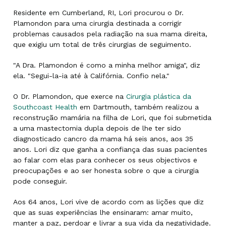
Residente em Cumberland, RI, Lori procurou o Dr.
Plamondon para uma cirurgia destinada a corrigir
problemas causados pela radiação na sua mama direita,
que exigiu um total de três cirurgias de seguimento.
"A Dra. Plamondon é como a minha melhor amiga", diz
ela. "Segui-la-ia até à Califórnia. Confio nela."
O Dr. Plamondon, que exerce na
Cirurgia plástica da
Southcoast Health
em Dartmouth, também realizou a
reconstrução mamária na filha de Lori, que foi submetida
a uma mastectomia dupla depois de lhe ter sido
diagnosticado cancro da mama há seis anos, aos 35
anos. Lori diz que ganha a confiança das suas pacientes
ao falar com elas para conhecer os seus objectivos e
preocupações e ao ser honesta sobre o que a cirurgia
pode conseguir.
Aos 64 anos, Lori vive de acordo com as lições que diz
que as suas experiências lhe ensinaram: amar muito,
manter a paz, perdoar e livrar a sua vida da negatividade.