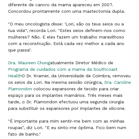
diferente de cancro da mama apareceu em 2007.
Concordou prontamente com uma mastectomia dupla.
"O meu oncologista disse: 'Lori, são os teus seios ou a
tua vida'", recorda Lori. "Estes seios definem-nos como
mulheres? Não. E eles fazem um trabalho maravilhoso
com a reconstrução. Está cada vez melhor a cada ano
que passa".
Dra. Maureen Chung
atualmente Diretor Médico de
Programa de cuidados com a mama da Southcoast
Health
O Dr. Kramer, da Universidade de Coimbra, removeu
os seios da Lori. Na mesma sessão cirúrgica,
Dra. Caroline
Plamondon
colocou expansores de tecido para criar
espaço para os implantes mamários. Três meses mais
tarde, o Dr. Plamondon efectuou uma segunda cirurgia
para substituir os expansores por implantes de silicone.
"É importante para mim sentir-me bem com as minhas
roupas", diz Lori. "E eu sinto-me óptima. Fico bem num
fato de banho."