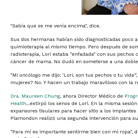
"Sabía que se me venía encima", dice.
Sus dos hermanas habían sido diagnosticadas poco an
quimioterapia al mismo tiempo. Pero después de so
radioterapia, Lori estaba "enfadada" con sus pechos
cáncer de mama. No dudó en someterse a una doble
"Mi oncólogo me dijo: 'Lori, son tus pechos o tu vida'
mujeres? No. Y hacen un trabajo maravilloso con la r
Dra. Maureen Chung
, ahora Director Médico de
Progr
Health
...extirpó los senos de Lori. En la misma sesió
expansores tisulares para hacer sitio a los implante
Plamondon realizó una segunda intervención para sust
"Para mí es importante sentirme bien con mi ropa", d