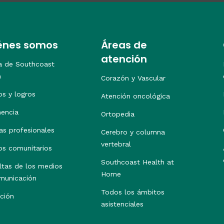
énes somos
Áreas de
atención
a de Southcoast
h
Corazón y Vascular
os y logros
Atención oncológica
nencia
Ortopedia
as profesionales
Cerebro y columna
vertebral
os comunitarios
Southcoast Health at
ltas de los medios
Home
municación
Todos los ámbitos
ción
asistenciales