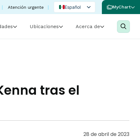
Español
MyChart
Atención urgente
English
idades
Ubicaciones
Acerca de
Portuguese
Kenna tras el
28 de abril de 2023