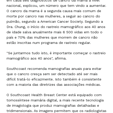
em cada seis diagnósticos de cancro da mama a nível
nacional, explicou, um número que tem vindo a aumentar.
O cancro da mama é a segunda causa mais comum de
morte por cancro nas mulheres, a seguir ao cancro do
pulmão, segundo a American Cancer Society. Segundo a
Dra. Chung, o início do rastreio mamográfico aos 40 anos
de idade salva anualmente mais 6 500 vidas em todo o
país e 70% das mulheres que morrem de cancro não
estão inscritas num programa de rastreio regular.
"Se juntarmos tudo isto, é importante começar o rastreio
mamográfico aos 40 anos", afirma.
Southcoast recomenda mamografias anuais para evitar
que o cancro cresça sem ser detectado até ser mais
difícil tratá-lo eficazmente. Isto também é consistente
com a maioria das diretrizes das associações médicas.
O Southcoast Health Breast Center está equipado com
tomossíntese mamária digital, a mais recente tecnologia
de imagiologia que produz mamografias detalhadas e
tridimensionais. As imagens permitem que os radiologistas