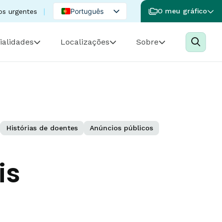
Português
O meu gráfico
os urgentes
English
ialidades
Localizações
Sobre
Spanish
Histórias de doentes
Anúncios públicos
is