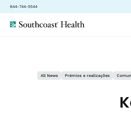
844-744-5544
All News
Prémios e realizações
Comun
K