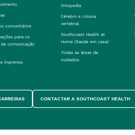
ncimento
Ortopedia
ras
Cérebro e coluna
vertebral
os comunitários
Southcoast Health at
mações para os
Home (Saúde em casa)
 de comunicação
Todas as áreas de
cuidados
de imprensa
CARREIRAS
CONTACTAR A SOUTHCOAST HEALTH