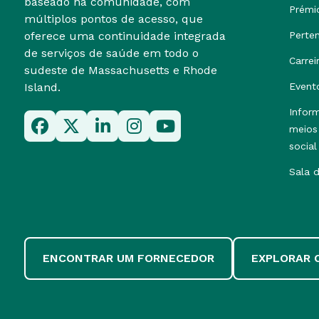
baseado na comunidade, com
Prémi
múltiplos pontos de acesso, que
oferece uma continuidade integrada
Perte
de serviços de saúde em todo o
Carrei
sudeste de Massachusetts e Rhode
Island.
Event
Infor
meios
social
Sala 
ENCONTRAR UM FORNECEDOR
EXPLORAR 