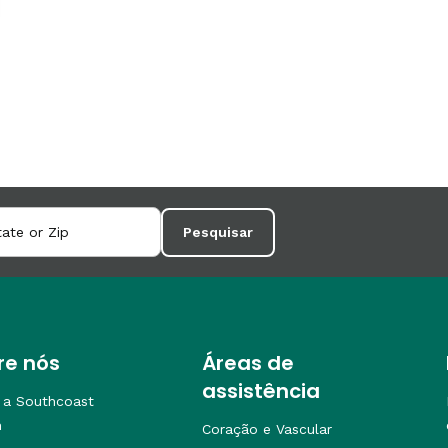
Pesquisar
re nós
Áreas de
assistência
 a Southcoast
h
Coração e Vascular