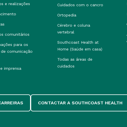
os e realizações
Cuidados com o cancro
ncimento
Ortopedia
ras
Cérebro e coluna
vertebral
os comunitários
Southcoast Health at
mações para os
Home (Saúde em casa)
 de comunicação
Todas as áreas de
cuidados
de imprensa
CARREIRAS
CONTACTAR A SOUTHCOAST HEALTH