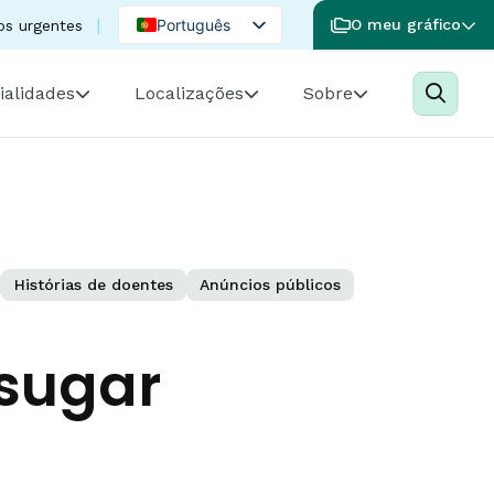
Português
O meu gráfico
os urgentes
English
ialidades
Localizações
Sobre
Spanish
Histórias de doentes
Anúncios públicos
 sugar