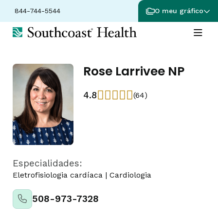
844-744-5544
O meu gráfico
Rose Larrivee NP
4.8
(64)
Especialidades:
Eletrofisiologia cardíaca
|
Cardiologia
508-973-7328