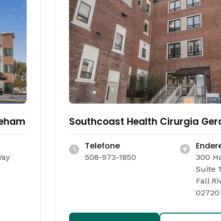
reham
Southcoast Health Cirurgia Geral
Telefone
Ender
Way
508-973-1850
300 Ha
Suite 
Fall Ri
02720