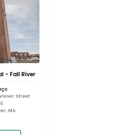
 - Fall River
eço
nover Street
1E
ver, MA