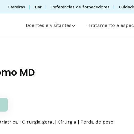
Carreiras
Dar
Referências de fornecedores
Cuidad
Doentes e visitantes
Tratamento e espec
omo MD
ariátrica
|
Cirurgia geral
|
Cirurgia
|
Perda de peso