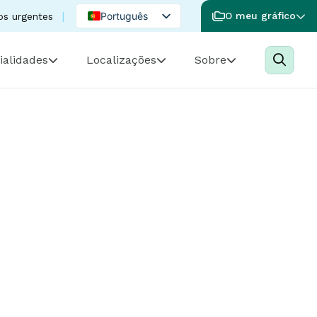
Português
O meu gráfico
os urgentes
English
ialidades
Localizações
Sobre
Spanish