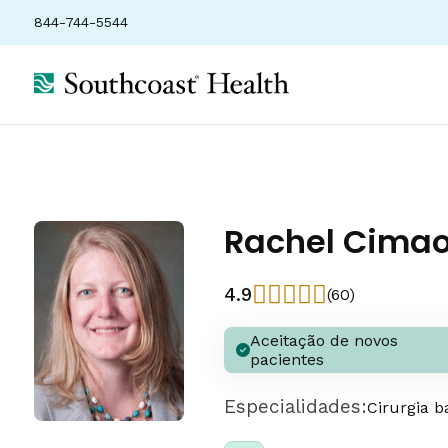
844-744-5544
Rachel Cima
4.9
(60)
Aceitação de novos
pacientes
Especialidades:
Cirurgia b