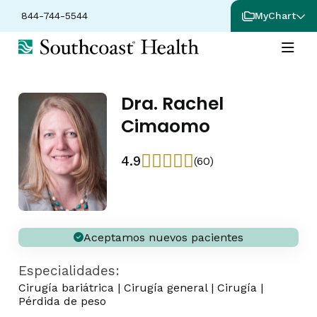
844-744-5544
MyChart
Dra. Rachel
Cimaomo
4.9
(60)
Aceptamos nuevos pacientes
Especialidades:
Cirugía bariátrica
|
Cirugía general
|
Cirugía
|
Pérdida de peso