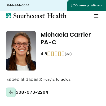
844-744-5544
O meu gráfico
Michaela Carrier
PA-C
4.8
(33)
Especialidades:
Cirurgia torácica
508-973-2204