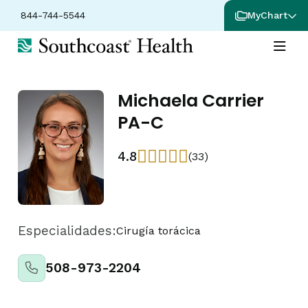
844-744-5544
MyChart
Michaela Carrier
PA-C
4.8
(33)
Especialidades:
Cirugía torácica
508-973-2204