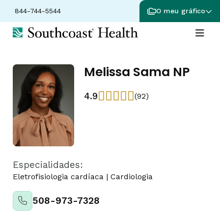
844-744-5544
O meu gráfico
Melissa Sama NP
4.9
(92)
Especialidades:
Eletrofisiologia cardíaca
|
Cardiologia
508-973-7328