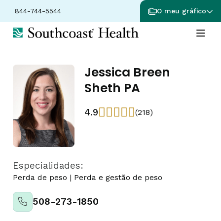
844-744-5544
O meu gráfico
Jessica Breen
Sheth PA
4.9
(218)
Especialidades:
Perda de peso
|
Perda e gestão de peso
508-273-1850