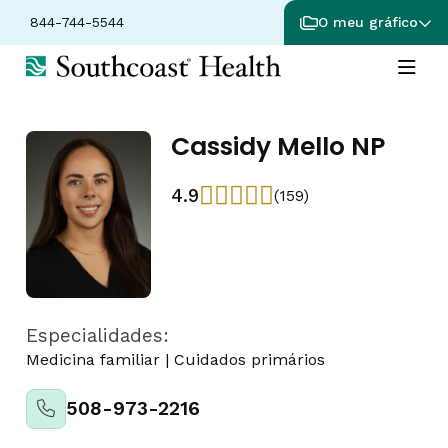
844-744-5544
O meu gráfico
Cassidy Mello NP
4.9
(159)
Especialidades:
Medicina familiar
|
Cuidados primários
508-973-2216