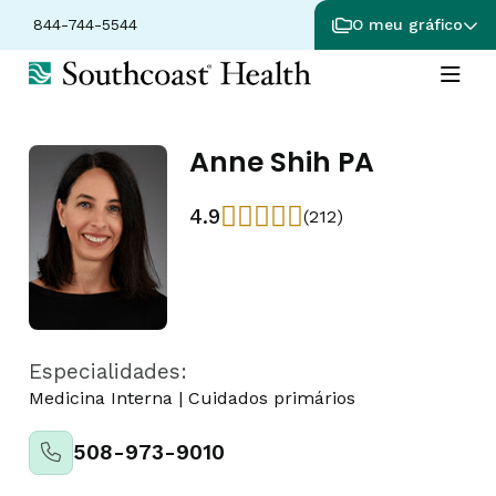
844-744-5544
O meu gráfico
Anne Shih PA
4.9
(212)
Especialidades:
Medicina Interna
|
Cuidados primários
508-973-9010