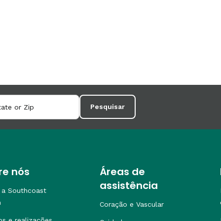
Pesquisar
re nós
Áreas de
assistência
 a Southcoast
h
Coração e Vascular
os e realizações