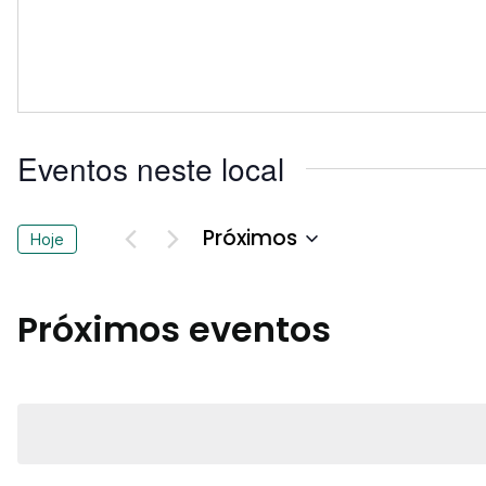
Eventos neste local
Próximos
Hoje
Selecione
a
data.
Próximos eventos