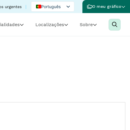
Português
O meu gráfico
os urgentes
English
ialidades
Localizações
Sobre
Spanish