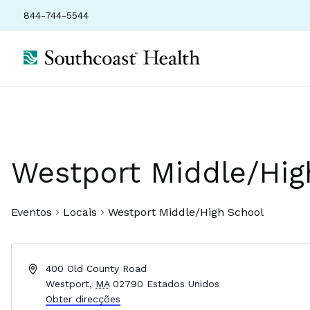
844-744-5544
Westport Middle/Hig
Eventos
Locais
Westport Middle/High School
Endereço
400 Old County Road
Westport
,
MA
02790
Estados Unidos
Obter direcções