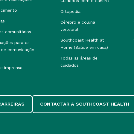
Cuidados com o cancro
ncimento
Ortopedia
ras
Cérebro e coluna
vertebral
os comunitários
Southcoast Health at
mações para os
Home (Saúde em casa)
 de comunicação
Todas as áreas de
cuidados
de imprensa
CARREIRAS
CONTACTAR A SOUTHCOAST HEALTH