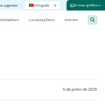
Português
O meu gráfico
os urgentes
English
ialidades
Localizações
Sobre
Spanish
5 de junho de 2025