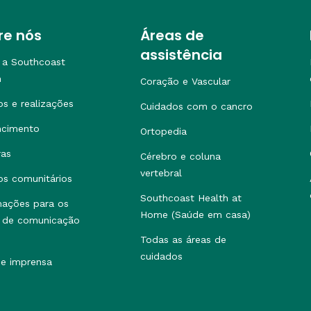
re nós
Áreas de
assistência
 a Southcoast
h
Coração e Vascular
os e realizações
Cuidados com o cancro
ncimento
Ortopedia
ras
Cérebro e coluna
vertebral
os comunitários
Southcoast Health at
mações para os
Home (Saúde em casa)
 de comunicação
Todas as áreas de
cuidados
de imprensa