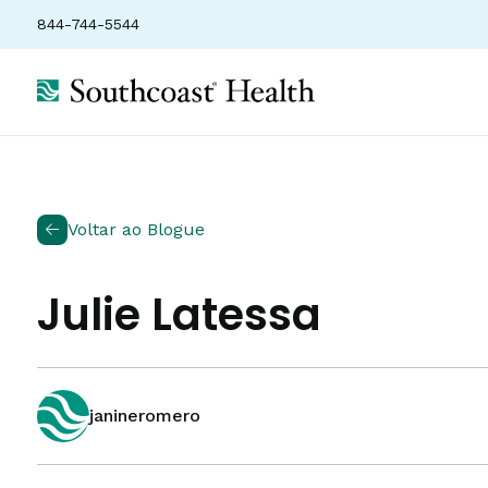
844-744-5544
Voltar ao Blogue
Julie Latessa
janineromero