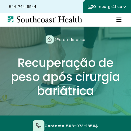
844-744-5544
O meu gráfico
Perda de peso
Recuperação de
peso após cirurgia
bariátrica
Contacto: 508-973-1850