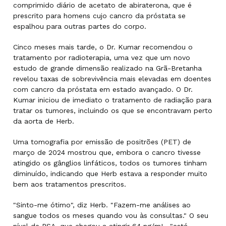
comprimido diário de acetato de abiraterona, que é
prescrito para homens cujo cancro da próstata se
espalhou para outras partes do corpo.
Cinco meses mais tarde, o Dr. Kumar recomendou o
tratamento por radioterapia, uma vez que um novo
estudo de grande dimensão realizado na Grã-Bretanha
revelou taxas de sobrevivência mais elevadas em doentes
com cancro da próstata em estado avançado. O Dr.
Kumar iniciou de imediato o tratamento de radiação para
tratar os tumores, incluindo os que se encontravam perto
da aorta de Herb.
Uma tomografia por emissão de positrões (PET) de
março de 2024 mostrou que, embora o cancro tivesse
atingido os gânglios linfáticos, todos os tumores tinham
diminuído, indicando que Herb estava a responder muito
bem aos tratamentos prescritos.
"Sinto-me ótimo", diz Herb. "Fazem-me análises ao
sangue todos os meses quando vou às consultas." O seu
nível de PSA, que chegou a atingir 64 ng/mL, "está