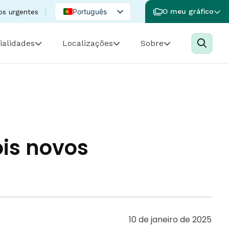
Português
O meu gráfico
os urgentes
English
ialidades
Localizações
Sobre
Spanish
ois novos
10 de janeiro de 2025