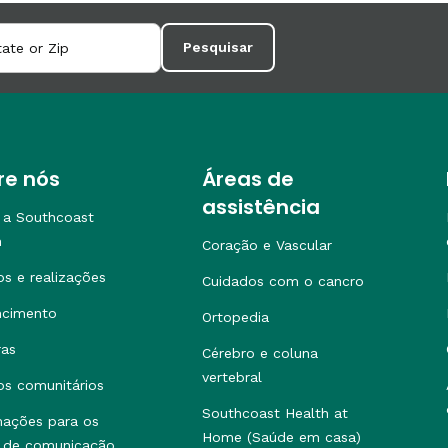
Pesquisar
re nós
Áreas de
assistência
 a Southcoast
h
Coração e Vascular
os e realizações
Cuidados com o cancro
ncimento
Ortopedia
ras
Cérebro e coluna
vertebral
os comunitários
Southcoast Health at
mações para os
Home (Saúde em casa)
 de comunicação