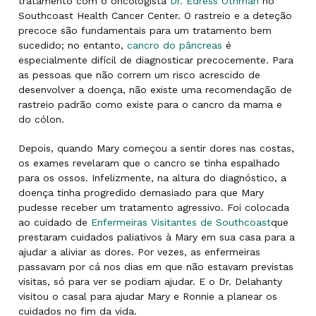
tratamento com o oncologista
Dr. Edress Othman
no
Southcoast Health Cancer Center. O rastreio e a deteção
precoce são fundamentais para um tratamento bem
sucedido; no entanto,
cancro do pâncreas
é
especialmente difícil de diagnosticar precocemente. Para
as pessoas que não correm um risco acrescido de
desenvolver a doença, não existe uma recomendação de
rastreio padrão como existe para o cancro da mama e
do cólon.
Depois, quando Mary começou a sentir dores nas costas,
os exames revelaram que o cancro se tinha espalhado
para os ossos. Infelizmente, na altura do diagnóstico, a
doença tinha progredido demasiado para que Mary
pudesse receber um tratamento agressivo. Foi colocada
ao cuidado de
Enfermeiras Visitantes de Southcoast
que
prestaram cuidados paliativos à Mary em sua casa para a
ajudar a aliviar as dores. Por vezes, as enfermeiras
passavam por cá nos dias em que não estavam previstas
visitas, só para ver se podiam ajudar. E o Dr. Delahanty
visitou o casal para ajudar Mary e Ronnie a planear os
cuidados no fim da vida.