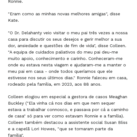
Ronnie.
"Eram como as minhas novas melhores amigas", disse
Kate.
"O Dr. Delahanty veio visitar o meu pai três vezes a nossa
casa para discutir os seus desejos e gerir melhor a sua
dor, ansiedade e questões de fim de vida", disse Colleen.
"A equipa de cuidados paliativos do meu pai deu-me
muito apoio, conhecimento e carinho. Conheceram-me
onde eu estava nesta viagem e ajudaram-me a manter o
meu pai em casa - onde todos queríamos que ele
estivesse nos seus últimos dias." Ronnie faleceu em casa,
rodeado pela família, em 2023, aos 88 anos.
Colleen elogiou em especial a gestora de casos Meaghan
Buckley ("Ela vinha cá nos dias em que nem sequer
estava a trabalhar connosco, e passava por cá a caminho
de casa" só para ver como estavam Ronnie e a família).
Colleen também destacou a assistente social Susan Bliss
e a capelã Lori Howes, "que se tornaram parte da
família".