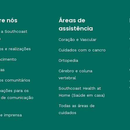
re nós
Áreas de
assistência
 a Southcoast
h
Coração e Vascular
os e realizações
Cuidados com o cancro
ncimento
Ortopedia
ras
Cérebro e coluna
vertebral
os comunitários
Southcoast Health at
mações para os
Home (Saúde em casa)
 de comunicação
Todas as áreas de
cuidados
de imprensa