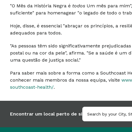
"O Mês da História Negra é
todos
Um mês para mim", 
suficiente" para homenagear "o legado de todo o tra
Hoje, disse, é essencial "abraçar os princípios, a resi
adequados para todos.
"As pessoas têm sido significativamente prejudicadas
postal ou na cor da pele", afirma. "Se a saúde é um 
uma questão de justiça social."
Para saber mais sobre a forma como a Southcoast He
conhecer mais membros da nossa equipa, visite
www.
southcoast-health/
.
Encontrar um local perto de si