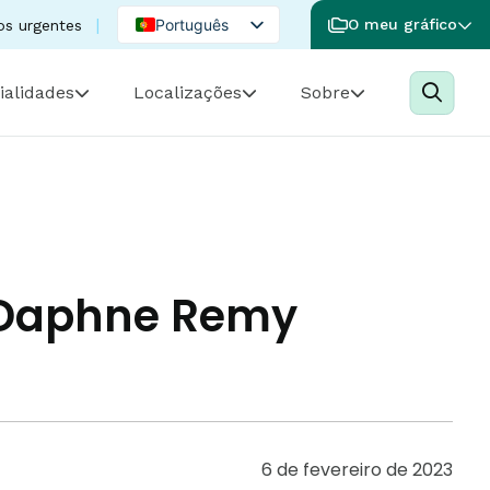
Português
O meu gráfico
os urgentes
English
ialidades
Localizações
Sobre
Spanish
. Daphne Remy
6 de fevereiro de 2023