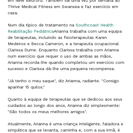
em New Bedford. Também vai uma vez por semana ao
Thrive Medical Fitness em Swansea e faz exercício em
casa.
Num dia típico de tratamento na
Southcoast Health
Reabilitação Pediátrica
Arianna trabalha com uma equipa
de terapeutas, incluindo as fisioterapeutas Karen
Medeiros e Becca Cameron, e a terapeuta ocupacional
Clarissa Dume. Enquanto Clarissa trabalha com Arianna
num exercício que requer o uso de ambas as mãos,
Arianna recorda-lhe quando completou um exercício com
sucesso e Clarissa dá-lhe uma pequena recompensa.
"Já tenho o meu saque", diz Arianna, radiante. "Consigo
apanhar 15 quilos."
Quanto à equipa de terapeutas que se dedicou aos seus
cuidados ao longo dos anos, Arianna diz simplesmente:
"São todos os meus melhores amigos".
Atualmente, Arianna é uma criança inteligente, faladora e
simpática que se levanta, caminha e, com a sua irmã, é