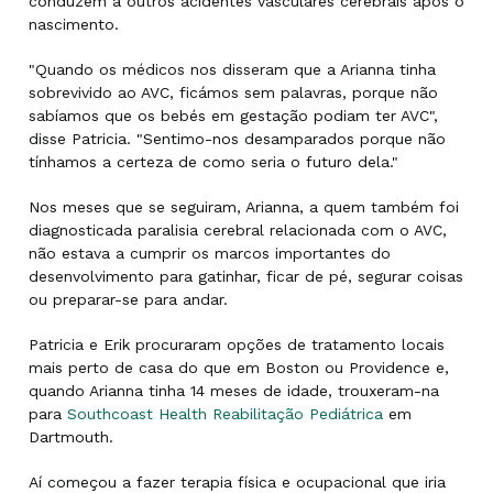
conduzem a outros acidentes vasculares cerebrais após o
nascimento.
"Quando os médicos nos disseram que a Arianna tinha
sobrevivido ao AVC, ficámos sem palavras, porque não
sabíamos que os bebés em gestação podiam ter AVC",
disse Patricia. "Sentimo-nos desamparados porque não
tínhamos a certeza de como seria o futuro dela."
Nos meses que se seguiram, Arianna, a quem também foi
diagnosticada paralisia cerebral relacionada com o AVC,
não estava a cumprir os marcos importantes do
desenvolvimento para gatinhar, ficar de pé, segurar coisas
ou preparar-se para andar.
Patricia e Erik procuraram opções de tratamento locais
mais perto de casa do que em Boston ou Providence e,
quando Arianna tinha 14 meses de idade, trouxeram-na
para
Southcoast Health Reabilitação Pediátrica
em
Dartmouth.
Aí começou a fazer terapia física e ocupacional que iria