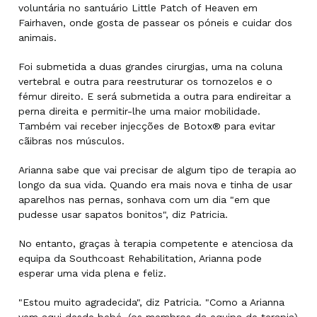
voluntária no santuário Little Patch of Heaven em
Fairhaven, onde gosta de passear os póneis e cuidar dos
animais.
Foi submetida a duas grandes cirurgias, uma na coluna
vertebral e outra para reestruturar os tornozelos e o
fémur direito. E será submetida a outra para endireitar a
perna direita e permitir-lhe uma maior mobilidade.
Também vai receber injecções de Botox® para evitar
cãibras nos músculos.
Arianna sabe que vai precisar de algum tipo de terapia ao
longo da sua vida. Quando era mais nova e tinha de usar
aparelhos nas pernas, sonhava com um dia "em que
pudesse usar sapatos bonitos", diz Patricia.
No entanto, graças à terapia competente e atenciosa da
equipa da Southcoast Rehabilitation, Arianna pode
esperar uma vida plena e feliz.
"Estou muito agradecida", diz Patricia. "Como a Arianna
vem aqui desde bebé, (os membros da equipa de terapia)