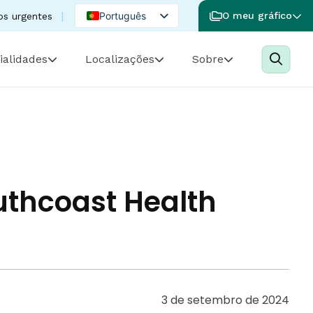
Português
O meu gráfico
os urgentes
English
ialidades
Localizações
Sobre
Spanish
uthcoast Health
3 de setembro de 2024