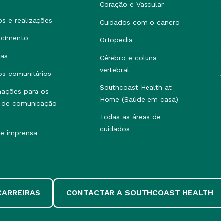
h
Coração e Vascular
os e realizações
Cuidados com o cancro
ncimento
Ortopedia
ras
Cérebro e coluna
vertebral
os comunitários
Southcoast Health at
mações para os
Home (Saúde em casa)
 de comunicação
Todas as áreas de
cuidados
de imprensa
CARREIRAS
CONTACTAR A SOUTHCOAST HEALTH