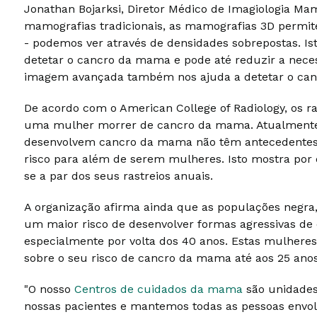
Jonathan Bojarksi, Diretor Médico de Imagiologia Mam
mamografias tradicionais, as mamografias 3D permit
- podemos ver através de densidades sobrepostas. I
detetar o cancro da mama e pode até reduzir a nec
imagem avançada também nos ajuda a detetar o ca
De acordo com o American College of Radiology, os r
uma mulher morrer de cancro da mama. Atualmente
desenvolvem cancro da mama não têm antecedentes f
risco para além de serem mulheres. Isto mostra po
se a par dos seus rastreios anuais.
A organização afirma ainda que as populações negra, 
um maior risco de desenvolver formas agressivas de
especialmente por volta dos 40 anos. Estas mulheres
sobre o seu risco de cancro da mama até aos 25 anos
"O nosso
Centros de cuidados da mama
são unidades
nossas pacientes e mantemos todas as pessoas envo