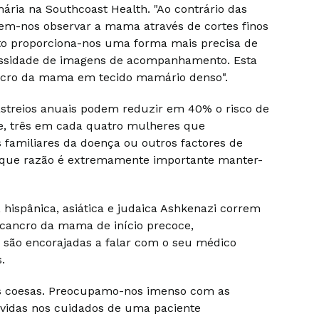
ária na Southcoast Health. "Ao contrário das
em-nos observar a mama através de cortes finos
sto proporciona-nos uma forma mais precisa de
essidade de imagens de acompanhamento. Esta
ncro da mama em tecido mamário denso".
astreios anuais podem reduzir em 40% o risco de
, três em cada quatro mulheres que
amiliares da doença ou outros factores de
r que razão é extremamente importante manter-
hispânica, asiática e judaica Ashkenazi correm
 cancro da mama de início precoce,
 são encorajadas a falar com o seu médico
.
 coesas. Preocupamo-nos imenso com as
lvidas nos cuidados de uma paciente