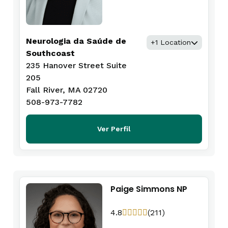
Neurologia da Saúde de
+1 Location
Southcoast
235 Hanover Street Suite
205
Fall River, MA 02720
508-973-7782
Ver Perfil
Paige Simmons NP
4.8
(211)