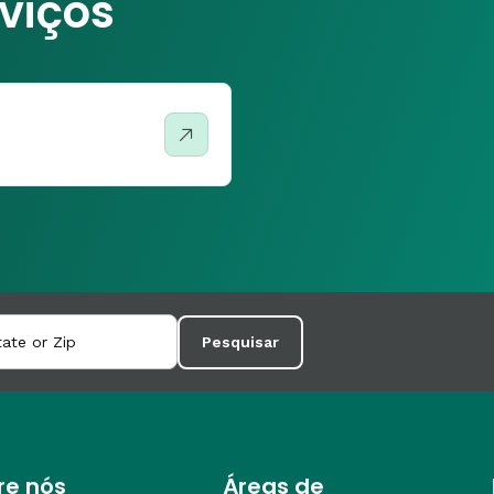
rviços
Pesquisar
re nós
Áreas de