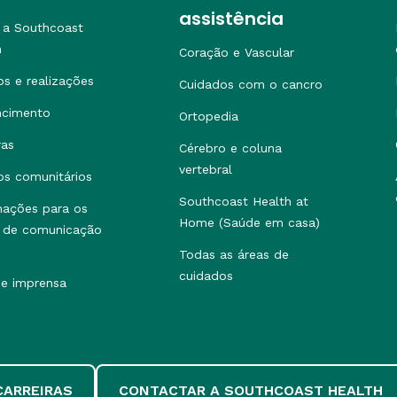
assistência
 a Southcoast
h
Coração e Vascular
os e realizações
Cuidados com o cancro
ncimento
Ortopedia
ras
Cérebro e coluna
vertebral
os comunitários
Southcoast Health at
mações para os
Home (Saúde em casa)
 de comunicação
Todas as áreas de
cuidados
de imprensa
CARREIRAS
CONTACTAR A SOUTHCOAST HEALTH