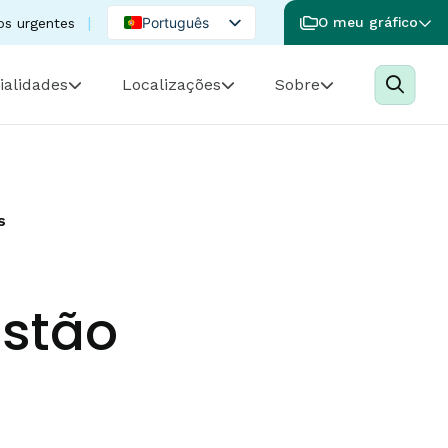
Português
O meu gráfico
os urgentes
English
ialidades
Localizações
Sobre
Spanish
s
estão