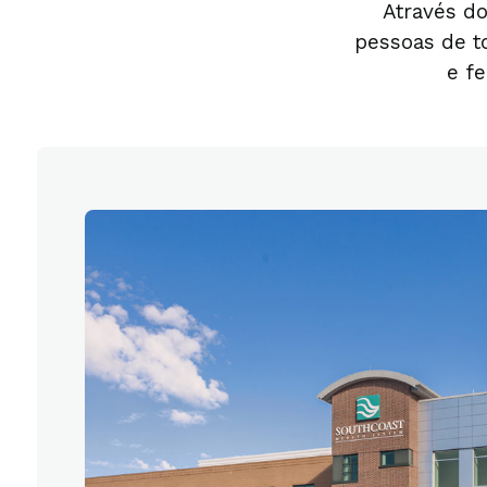
Através d
pessoas de t
e f