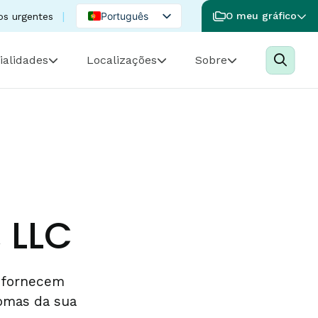
Português
O meu gráfico
os urgentes
English
ialidades
Localizações
Sobre
Spanish
 LLC
k fornecem
tomas da sua