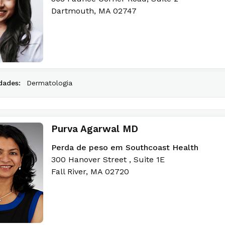
Dartmouth
,
MA
02747
dades:
Dermatologia
Purva Agarwal MD
Perda de peso em Southcoast Health
300 Hanover Street
, Suite 1E
Fall River
,
MA
02720