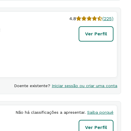
4.8
(
225
)
t
Ver Perfil
Doente existente?
Iniciar sessão ou criar uma conta
Não há classificações a apresentar.
Saiba porquê
Ver Perfil