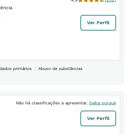
dência
t
Ver Perfil
|
dados primários
Abuso de substâncias
Não há classificações a apresentar.
Saiba porquê
Ver Perfil