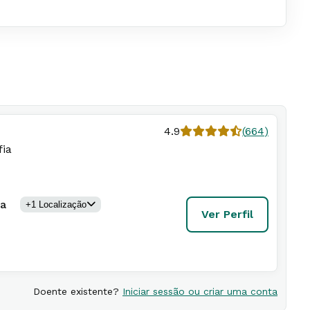
4.9
(
664
)
fia
da
+
1
Localização
Ver Perfil
Doente existente?
Iniciar sessão ou criar uma conta