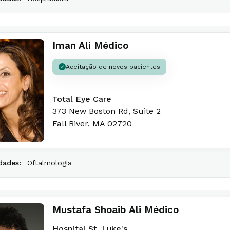
Iman Ali Médico
Aceitação de novos pacientes
Total Eye Care
373 New Boston Rd
, Suite 2
Fall River
,
MA
02720
dades:
Oftalmologia
Mustafa Shoaib Ali Médico
Hospital St. Luke's