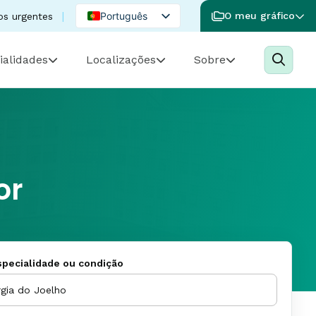
Português
O meu gráfico
os urgentes
English
ialidades
Localizações
Sobre
Spanish
or
pecialidade ou condição