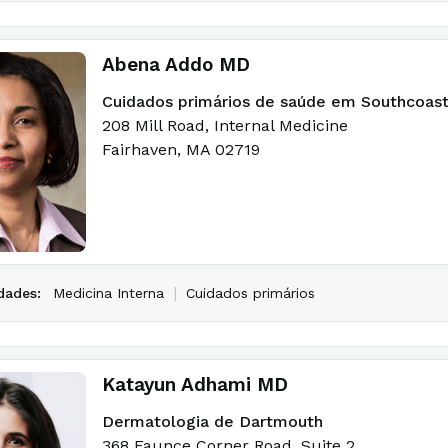
Abena Addo MD
Cuidados primários de saúde em Southcoas
208 Mill Road
, Internal Medicine
Fairhaven
,
MA
02719
|
dades:
Medicina Interna
Cuidados primários
Katayun Adhami MD
Dermatologia de Dartmouth
368 Faunce Corner Road
, Suite 2