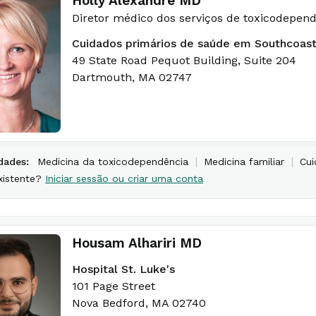
Holly Alexandre MD
Diretor médico dos serviços de toxicodepen
Cuidados primários de saúde em Southcoas
49 State Road Pequot Building, Suite 204
Dartmouth
,
MA
02747
|
|
dades:
Medicina da toxicodependência
Medicina familiar
Cui
xistente?
Iniciar sessão ou criar uma conta
Housam Alhariri MD
Hospital St. Luke's
101 Page Street
Nova Bedford
,
MA
02740