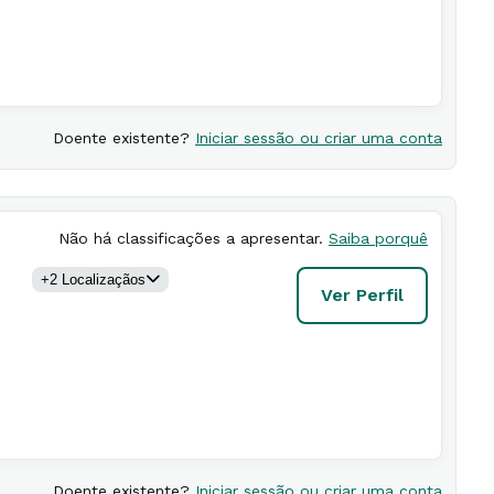
Doente existente?
Iniciar sessão ou criar uma conta
Não há classificações a apresentar.
Saiba porquê
+
2
Localização
s
Ver Perfil
Doente existente?
Iniciar sessão ou criar uma conta