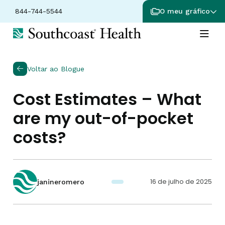
844-744-5544
O meu gráfico
Voltar ao Blogue
Cost Estimates – What
are my out-of-pocket
costs?
16 de julho de 2025
janineromero