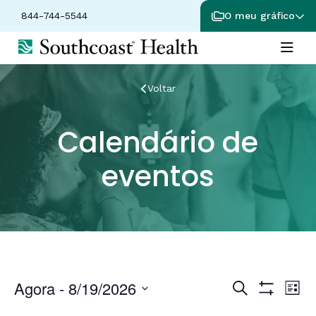
844-744-5544
O meu gráfico
Voltar
Calendário de
eventos
Navega
Na
Agora
 - 
8/19/2026
Pesquisar
Lista
Show
de
Selecione
Filters