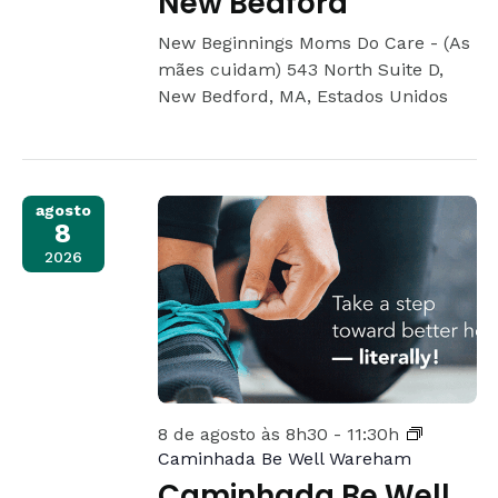
New Bedford
New Beginnings Moms Do Care - (As
mães cuidam)
543 North Suite D,
New Bedford, MA, Estados Unidos
agosto
8
2026
8 de agosto às 8h30
-
11:30h
Caminhada Be Well Wareham
Caminhada Be Well