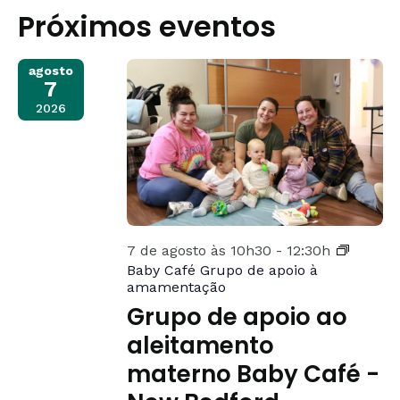
de
a
vi
Próximos eventos
data.
pesqui
de
e
Ev
agosto
7
visuali
2026
de
Eventos
7 de agosto às 10h30
-
12:30h
Baby Café Grupo de apoio à
amamentação
Grupo de apoio ao
aleitamento
materno Baby Café -