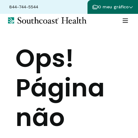
844-744-5544
O meu gráfico
Ops!
Página
não