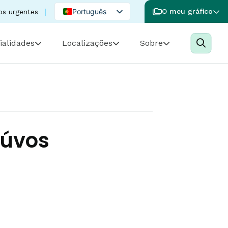
Português
O meu gráfico
os urgentes
English
ialidades
Localizações
Sobre
Spanish
iúvos