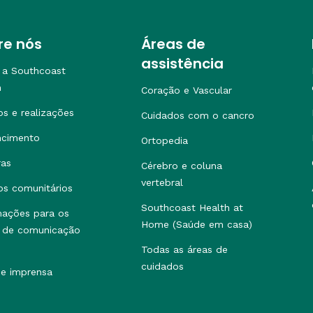
re nós
Áreas de
assistência
 a Southcoast
h
Coração e Vascular
os e realizações
Cuidados com o cancro
ncimento
Ortopedia
ras
Cérebro e coluna
vertebral
os comunitários
Southcoast Health at
mações para os
Home (Saúde em casa)
 de comunicação
Todas as áreas de
cuidados
de imprensa