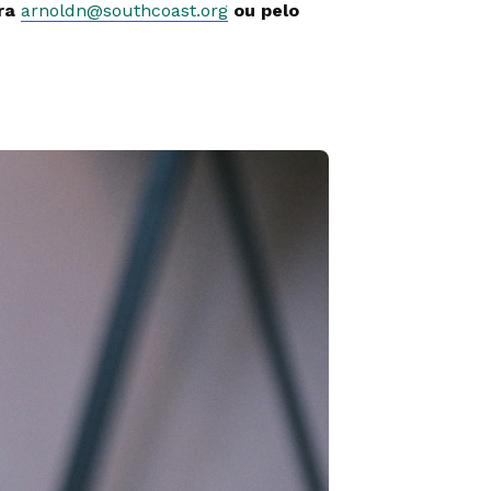
ara
arnoldn@southcoast.org
ou pelo