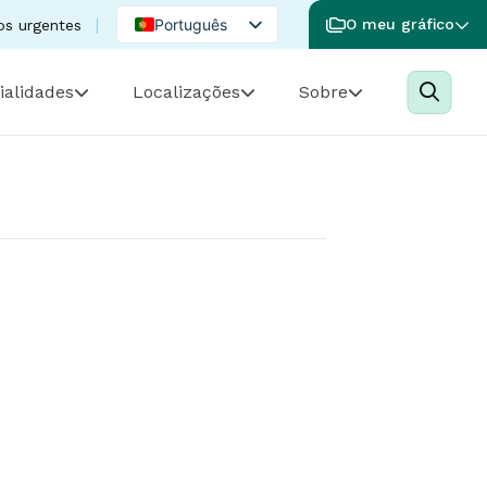
Português
O meu gráfico
os urgentes
English
ialidades
Localizações
Sobre
Spanish