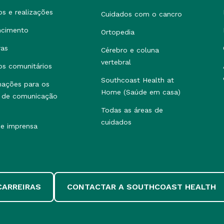
os e realizações
Cuidados com o cancro
ncimento
Ortopedia
ras
Cérebro e coluna
vertebral
os comunitários
Southcoast Health at
mações para os
Home (Saúde em casa)
 de comunicação
Todas as áreas de
cuidados
de imprensa
CARREIRAS
CONTACTAR A SOUTHCOAST HEALTH