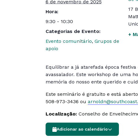
6 de novembro de 2025
17 B
Hora:
Matt
9:30 - 10:30
Uni
Categorias de Evento:
+ M
Evento comunitário
,
Grupos de
apoio
Equilibrar a já atarefada época festiv
avassalador. Este workshop de uma hora
memória do nosso ente querido e cuid
Este seminário é gratuito e está abert
508-973-3436 ou
arnoldn@southcoast
Localização:
Conselho de Envelhecime
Adicionar ao calendário