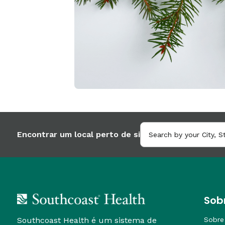
Encontrar um local perto de si
Sob
Southcoast Health é um sistema de
Sobre