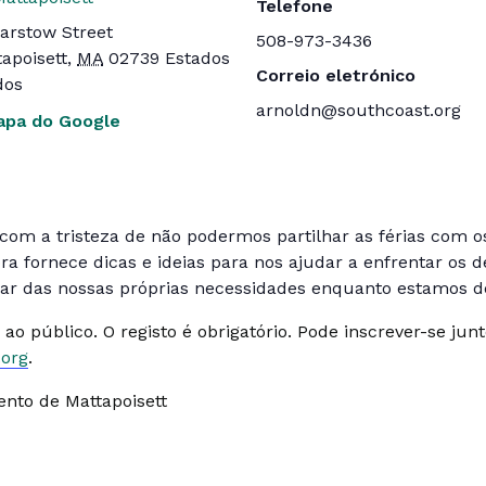
Telefone
arstow Street
508-973-3436
apoisett
,
MA
02739
Estados
Correio eletrónico
dos
arnoldn@southcoast.org
apa do Google
a com a tristeza de não podermos partilhar as férias com 
 fornece dicas e ideias para nos ajudar a enfrentar os de
ar das nossas próprias necessidades enquanto estamos de
o ao público. O registo é obrigatório. Pode inscrever-se j
.org
.
nto de Mattapoisett