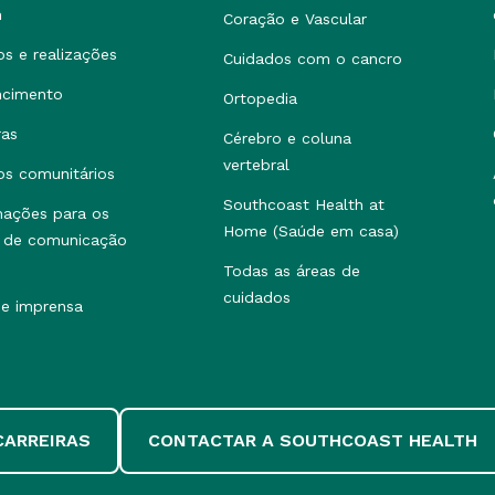
h
Coração e Vascular
os e realizações
Cuidados com o cancro
ncimento
Ortopedia
ras
Cérebro e coluna
vertebral
os comunitários
Southcoast Health at
mações para os
Home (Saúde em casa)
 de comunicação
Todas as áreas de
cuidados
de imprensa
CARREIRAS
CONTACTAR A SOUTHCOAST HEALTH