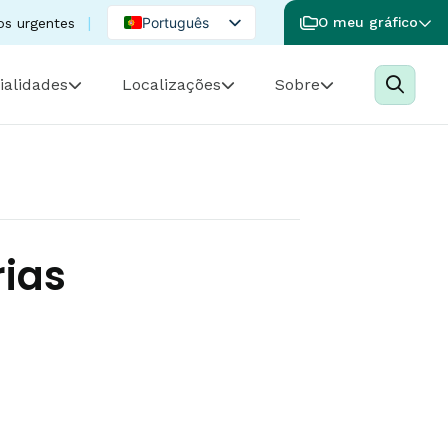
Português
O meu gráfico
os urgentes
English
ialidades
Localizações
Sobre
Spanish
rias