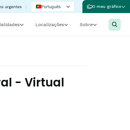
Português
O meu gráfico
os urgentes
English
ialidades
Localizações
Sobre
Spanish
l - Virtual