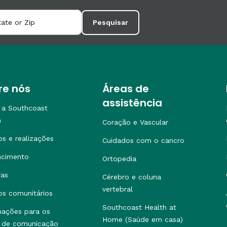
Pesquisar
re nós
Áreas de
assistência
 a Southcoast
h
Coração e Vascular
os e realizações
Cuidados com o cancro
ncimento
Ortopedia
ras
Cérebro e coluna
vertebral
os comunitários
Southcoast Health at
mações para os
Home (Saúde em casa)
 de comunicação