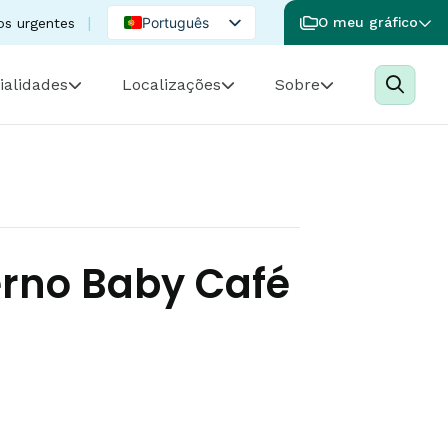
Português
O meu gráfico
os urgentes
English
ialidades
Localizações
Sobre
Spanish
erno Baby Café