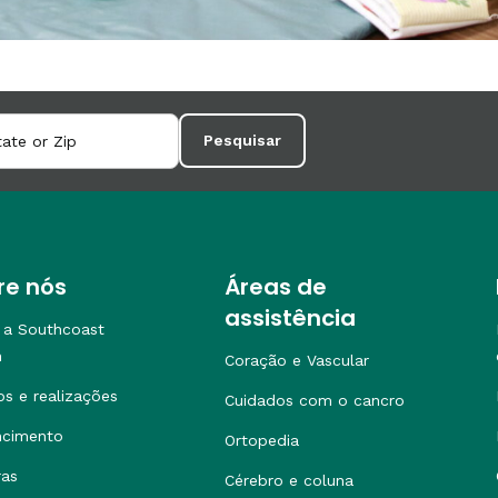
Pesquisar
re nós
Áreas de
assistência
 a Southcoast
h
Coração e Vascular
os e realizações
Cuidados com o cancro
ncimento
Ortopedia
ras
Cérebro e coluna