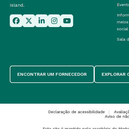
Island.
Event
Infor
meios
social
Sala 
ENCONTRAR UM FORNECEDOR
EXPLORAR 
Declaração de acessibilidade
Avalia
Aviso de nã
Este site é mantido pelo escritório de Mar