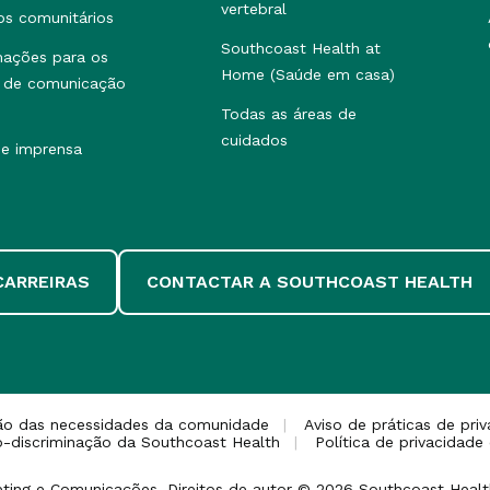
vertebral
os comunitários
Southcoast Health at
mações para os
Home (Saúde em casa)
 de comunicação
Todas as áreas de
cuidados
de imprensa
CARREIRAS
CONTACTAR A SOUTHCOAST HEALTH
ção das necessidades da comunidade
Aviso de práticas de pri
o-discriminação da Southcoast Health
Política de privacidade
keting e Comunicações. Direitos de autor © 2026 Southcoast Health