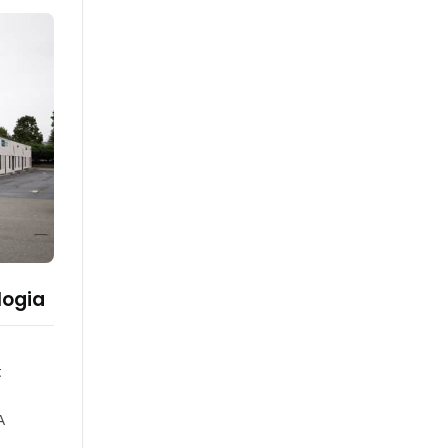
logia
t
A