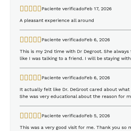
Paciente verificado
Feb 17, 2026
A pleasant experience all around
Paciente verificado
Feb 6, 2026
This is my 2nd time with Dr Degroot. She always 
like I was talking to a friend. I will be staying wi
Paciente verificado
Feb 6, 2026
It actually felt like Dr. DeGroot cared about wha
She was very educational about the reason for my
Paciente verificado
Feb 5, 2026
This was a very good visit for me. Thank you so