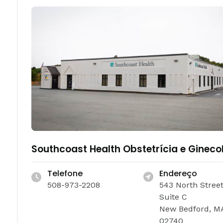
Southcoast Health Obstetrícia e Gineco
Telefone
Endereço
508-973-2208
543 North Stree
Suite C
New Bedford, M
02740