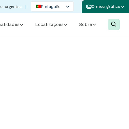
Português
O meu gráfico
os urgentes
English
ialidades
Localizações
Sobre
Spanish