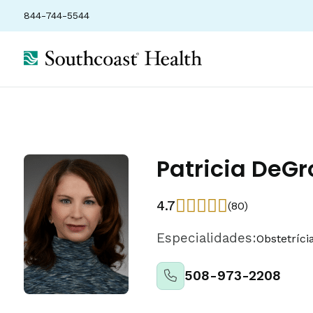
844-744-5544
Patricia DeG
4.7
(80)
Especialidades:
Obstetríci
508-973-2208