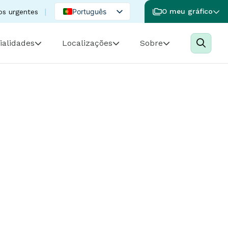
Português
O meu gráfico
os urgentes
English
ialidades
Localizações
Sobre
Spanish