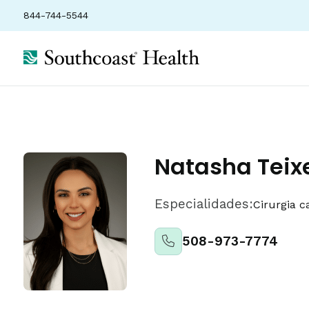
844-744-5544
Localizações
Seguros
Classificações
Natasha Teix
Especialidades:
Cirurgia c
508-973-7774