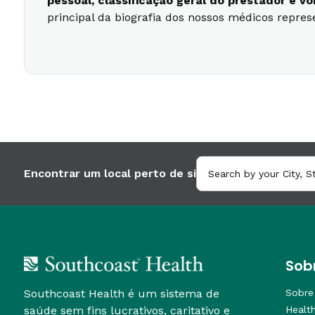
pessoal, classificação geral do prestador e 
principal da biografia dos nossos médicos repre
Encontrar um local perto de si
Sob
Southcoast Health é um sistema de
Sobre
saúde sem fins lucrativos, caritativo e
Healt