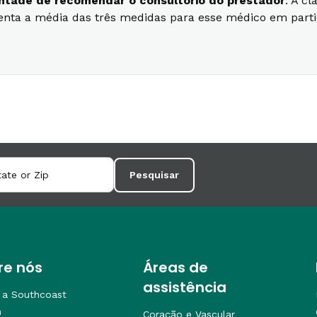
vontade de recomendar o consultório do prestador
. A c
senta a média das três medidas para esse médico em parti
Pesquisar
re nós
Áreas de
assistência
 a Southcoast
h
Coração e Vascular