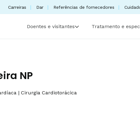
Carreiras
Dar
Referências de fornecedores
Cuidad
Doentes e visitantes
Tratamento e espec
eira NP
ardíaca
|
Cirurgia Cardiotorácica