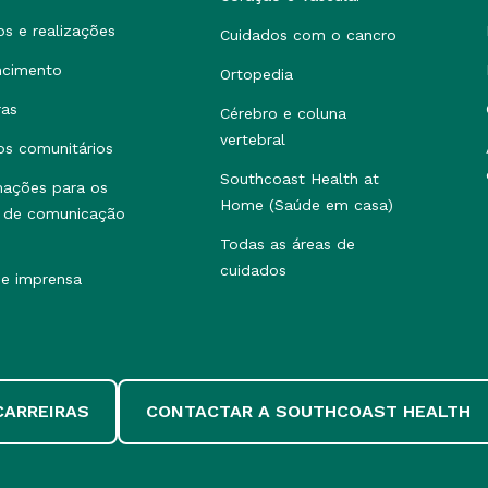
os e realizações
Cuidados com o cancro
ncimento
Ortopedia
ras
Cérebro e coluna
vertebral
os comunitários
Southcoast Health at
mações para os
Home (Saúde em casa)
 de comunicação
Todas as áreas de
cuidados
de imprensa
CARREIRAS
CONTACTAR A SOUTHCOAST HEALTH