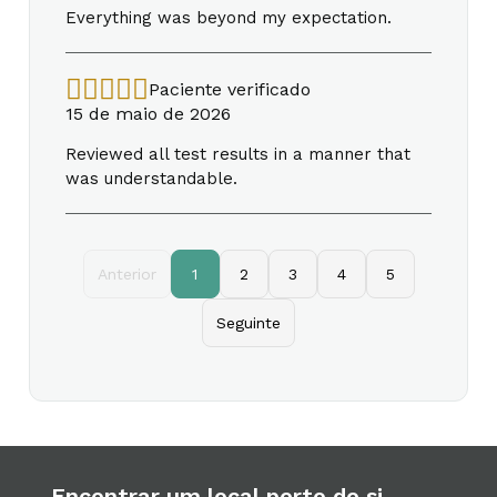
Everything was beyond my expectation.
Paciente verificado
15 de maio de 2026
Reviewed all test results in a manner that
was understandable.
Anterior
1
2
3
4
5
Seguinte
Encontrar um local perto de si