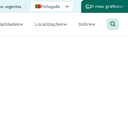
Português
O meu gráfico
os urgentes
English
ialidades
Localizações
Sobre
Spanish