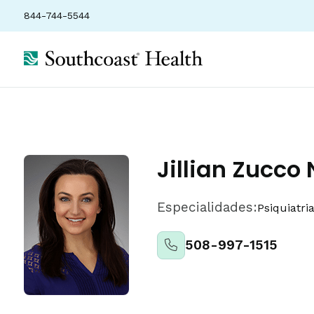
844-744-5544
Sobre
Localizações
Seguros
Classificações
Jillian Zucco 
Especialidades:
Psiquiatri
508-997-1515