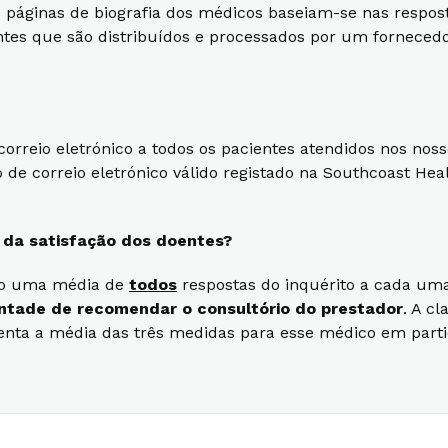
as páginas de biografia dos médicos baseiam-se nas respo
entes que são distribuídos e processados por um fornecedo
correio eletrónico a todos os pacientes atendidos nos no
correio eletrónico válido registado na Southcoast Healt
s da satisfação dos doentes?
ando uma média de
todos
respostas do inquérito a cada uma
vontade de recomendar o consultório do prestador
. A c
senta a média das três medidas para esse médico em parti