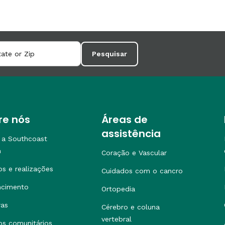
Pesquisar
re nós
Áreas de
assistência
 a Southcoast
h
Coração e Vascular
os e realizações
Cuidados com o cancro
ncimento
Ortopedia
ras
Cérebro e coluna
vertebral
os comunitários