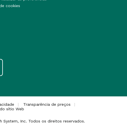
de cookies
vacidade
Transparência de preços
 do sítio Web
 System, Inc. Todos os direitos reservados.