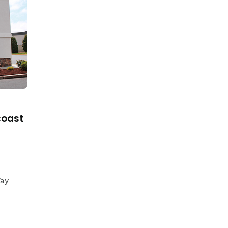
coast
ay