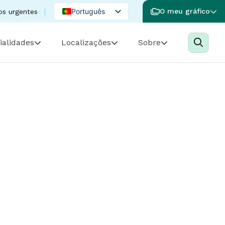
Português
O meu gráfico
os urgentes
English
ialidades
Localizações
Sobre
Spanish