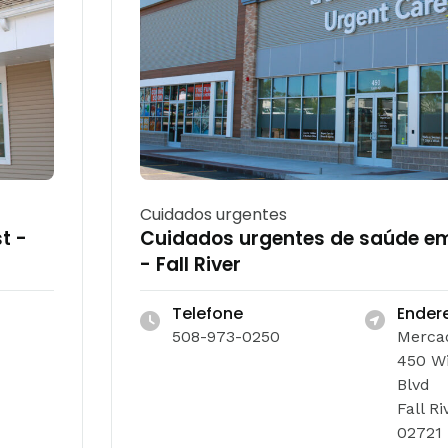
Cuidados urgentes
t -
Cuidados urgentes de saúde e
- Fall River
Telefone
Ender
508-973-0250
Mercad
450 Wi
Blvd
Fall Ri
02721