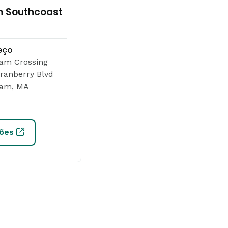
m Southcoast
eço
am Crossing
ranberry Blvd
am, MA
ções