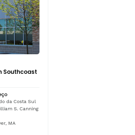
m Southcoast
eço
o da Costa Sul
lliam S. Canning
ver, MA