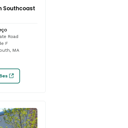
m Southcoast
eço
ate Road
de F
outh, MA
ções