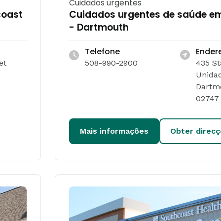
Cuidados urgentes
coast
Cuidados urgentes de saúde e
- Dartmouth
Telefone
Ender
et
508-990-2900
435 St
Unida
Dartm
02747
Mais informações
Obter direc