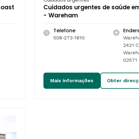
coast
Cuidados urgentes de saúde e
- Wareham
Telefone
Ender
508-273-1810
Wareh
2421 C
Wareh
02571
Mais informações
Obter direc