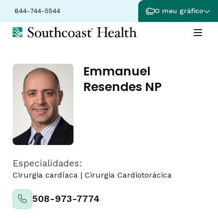
844-744-5544
O meu gráfico
Emmanuel
Resendes NP
Especialidades:
Cirurgia cardíaca
|
Cirurgia Cardiotorácica
508-973-7774