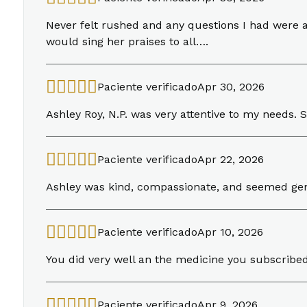
Never felt rushed and any questions I had were an
would sing her praises to all….
Paciente verificado
Apr 30, 2026
Ashley Roy, N.P. was very attentive to my needs.
Paciente verificado
Apr 22, 2026
Ashley was kind, compassionate, and seemed gen
Paciente verificado
Apr 10, 2026
You did very well an the medicine you subscribe
Paciente verificado
Apr 9, 2026