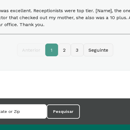
was excellent. Receptionists were top tier. [Name], the on
octor that checked out my mother, she also was a 10 plus. 
tar office. Thank you.
Anterior
1
2
3
Seguinte
Pesquisar