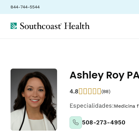
844-744-5544
Localizações
Seguros
Classificações
Ashley Roy P
4.8
(88)
Especialidades:
Medicina f
508-273-4950