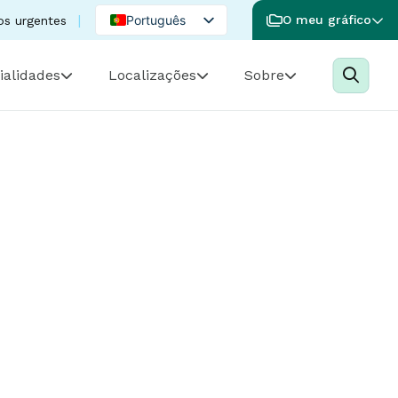
Português
O meu gráfico
os urgentes
English
ialidades
Localizações
Sobre
Spanish